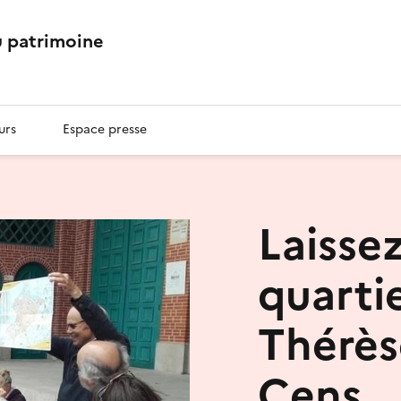
 patrimoine
urs
Espace presse
Laisse
quarti
Thérèse
Cens