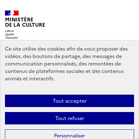
MINISTÈRE
DE LA CULTURE
Ce site utilise des cookies afin de vous proposer des
vidéos, des boutons de partage, des messages de
legifrance.gouv.fr
info.gouv.fr
communication personnalisés, des remontées de
contenus de plateformes sociales et des contenus
service-public.gouv.fr
data.gouv.fr
animés et interactifs.
Nous contacter
Mentions légales
Accessibilité : partiellement
Tout accepter
conforme
Politique d’utilisation des témoins de connexion
Tout refuser
(cookies)
Sauf mention contraire, tous les contenus de ce site sont sous
licence
Personnaliser
etalab-2.0