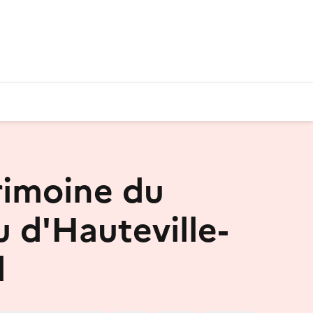
rimoine du
u d'Hauteville-
d