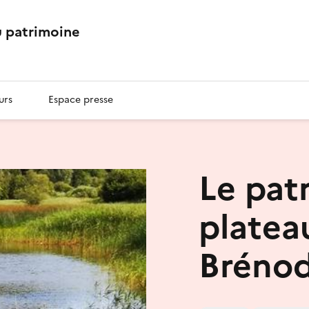
 patrimoine
urs
Espace presse
Le pat
platea
Bréno