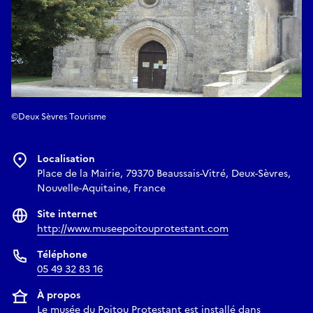
©Deux Sèvres Tourisme
Localisation
Place de la Mairie, 79370 Beaussais-Vitré, Deux-Sèvres,
Nouvelle-Aquitaine, France
Site internet
http://www.museepoitouprotestant.com
Téléphone
05 49 32 83 16
À propos
Le musée du Poitou Protestant est installé dans