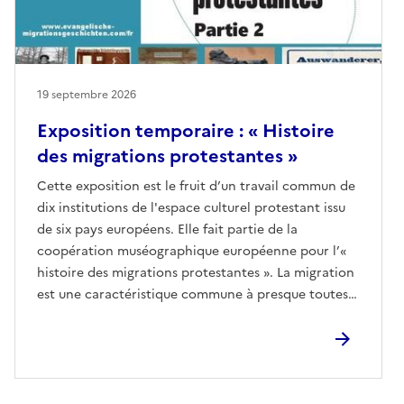
19 septembre 2026
Exposition temporaire : « Histoire
des migrations protestantes »
Cette exposition est le fruit d’un travail commun de
dix institutions de l'espace culturel protestant issu
de six pays européens. Elle fait partie de la
coopération muséographique européenne pour l’«
histoire des migrations protestantes ». La migration
est une caractéristique commune à presque toutes
les cultures. Elle fait partie, depuis toujours, de
l'histoire européenne. Les causes des migrations ont
été et sont encore multiples.À travers des
biographies de personnes qui ont quitté leur pays
pour des raisons de religions, de guerres, de