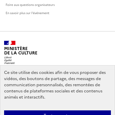
Foire aux questions organisateurs
En savoir plus sur l'événement
MINISTÈRE
DE LA CULTURE
Ce site utilise des cookies afin de vous proposer des
vidéos, des boutons de partage, des messages de
legifrance.gouv.fr
info.gouv.fr
communication personnalisés, des remontées de
contenus de plateformes sociales et des contenus
service-public.gouv.fr
data.gouv.fr
animés et interactifs.
Nous contacter
Mentions légales
Accessibilité : partiellement