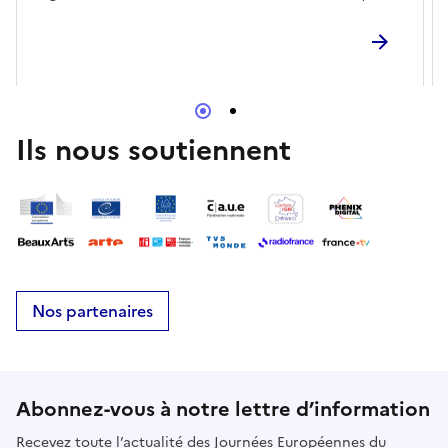
française de cette époque, les musiciens feront
également entendre des œuvres du présent pour les
mêmes instruments. Une manière de célébrer
ensemble une figure artistique drômoise et ses
contemporains, les compositrices et compositeurs
d'hier... et d'aujourd'hui.
Ils nous soutiennent
Nos partenaires
Abonnez-vous à notre lettre d’information
Recevez toute l’actualité des Journées Européennes du