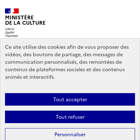
MINISTÈRE
DE LA CULTURE
Ce site utilise des cookies afin de vous proposer des
vidéos, des boutons de partage, des messages de
legifrance.gouv.fr
info.gouv.fr
communication personnalisés, des remontées de
contenus de plateformes sociales et des contenus
service-public.gouv.fr
data.gouv.fr
animés et interactifs.
Nous contacter
Mentions légales
Accessibilité : partiellement
Tout accepter
conforme
Politique d’utilisation des témoins de connexion
Tout refuser
(cookies)
Sauf mention contraire, tous les contenus de ce site sont sous
licence
Personnaliser
etalab-2.0