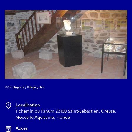
©Codegass / Klepsydra
Localisation
1 chemin du Fanum 23160 Saint-Sébastien, Creuse,
Nouvelle-Aquitaine, France
Accès