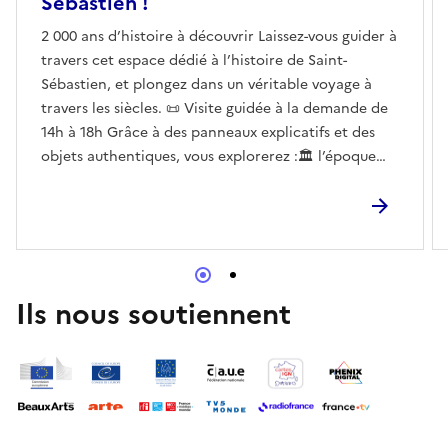
Sébastien !
2 000 ans d’histoire à découvrir Laissez-vous guider à
travers cet espace dédié à l’histoire de Saint-
Sébastien, et plongez dans un véritable voyage à
travers les siècles. 📜 Visite guidée à la demande de
14h à 18h Grâce à des panneaux explicatifs et des
objets authentiques, vous explorerez :🏛️ l’époque
gallo-romaine (temple, villa, voie impériale),⚰️ la
période mérovingienne (sarcophage),✝️ le Moyen
Âge (croix, abbaye, prieuré),🚂 et le XIXᵉ siècle
ferroviaire, avec l’histoire des lignes Paris – Toulouse
et Saint-Sébastien – Guéret. Un espace riche pour
comprendre comment le territoire s’est construit,
Ils nous soutiennent
entre héritage antique, médiéval et moderne.