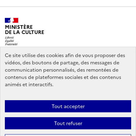
MINISTÈRE
DE LA CULTURE
Ce site utilise des cookies afin de vous proposer des
vidéos, des boutons de partage, des messages de
legifrance.gouv.fr
info.gouv.fr
communication personnalisés, des remontées de
contenus de plateformes sociales et des contenus
service-public.gouv.fr
data.gouv.fr
animés et interactifs.
Nous contacter
Mentions légales
Accessibilité : partiellement
Tout accepter
conforme
Politique d’utilisation des témoins de connexion
Tout refuser
(cookies)