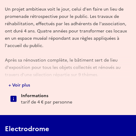
Un projet ambitieux voit le jour, celui d'en faire un lieu de
promenade rétrospective pour le public. Les travaux de
réhabilitation, effectués par les adhérents de l'association,
ont duré 4 ans. Quatre années pour transformer ces locaux
en un espace muséal répondant aux règles appliquées à
l'accueil du public.
Après sa rénovation complète, le bâtiment sert de lieu
d'exposition pour tous les objets collectés et rénovés au
travers d'une sélection répartie sur 9 thèmes.
+ Voir plus
Au coeur du parcours se dévoile le chapitre dominant des «
Informations
Trente Glorieuses », au lendemain de la Deuxième Guerre
tarif de 4 € par personne
mondiale, ces années qui vivent déjà au rythme des
inventions qui bouleversent la vie quotidienne.
Lors de son inauguration en 2007 l'ELECTRODROME® affiche
Electrodrome
une double vocation de mémoire. Tout d'abord en