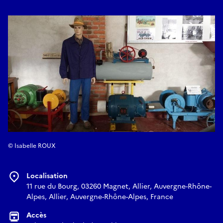
s’appuyant sur les deux expériences historiques nationales
réalisées à Magnet en 1936-39 puis en 1952. La deuxième
mission est la projection dans l’avenir par l'intérêt aux
applications nouvelles, voire futures, de l’électricité, à la
domotique et aux innovations technologiques.
Le site s'adresse à tous les curieux souhaitant revoir ou
découvrir les premiers appareils électriques d’avant et après
les deux guerres mondiales (1914-1918 et 1939-1945).
En complément, une salle de réunion avec sa bibliothèque
est équipée et permet d’accueillir élèves, étudiants et
© Isabelle ROUX
chercheurs.
Localisation
11 rue du Bourg, 03260 Magnet, Allier, Auvergne-Rhône-
Alpes, Allier, Auvergne-Rhône-Alpes, France
Accès