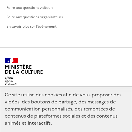
Foire aux questions visiteurs
Foire aux questions organisateurs
En savoir plus sur l'événement
MINISTÈRE
DE LA CULTURE
Ce site utilise des cookies afin de vous proposer des
vidéos, des boutons de partage, des messages de
legifrance.gouv.fr
info.gouv.fr
communication personnalisés, des remontées de
contenus de plateformes sociales et des contenus
service-public.gouv.fr
data.gouv.fr
animés et interactifs.