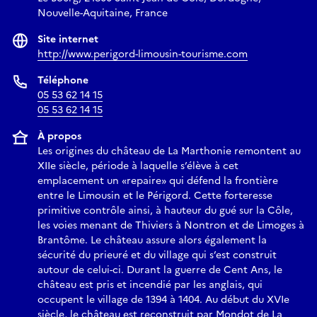
Nouvelle-Aquitaine, France
Site internet
http://www.perigord-limousin-tourisme.com
Téléphone
05 53 62 14 15
05 53 62 14 15
À propos
Les origines du château de La Marthonie remontent au
XIIe siècle, période à laquelle s’élève à cet
emplacement un «repaire» qui défend la frontière
entre le Limousin et le Périgord. Cette forteresse
primitive contrôle ainsi, à hauteur du gué sur la Côle,
les voies menant de Thiviers à Nontron et de Limoges à
Brantôme. Le château assure alors également la
sécurité du prieuré et du village qui s’est construit
autour de celui-ci. Durant la guerre de Cent Ans, le
château est pris et incendié par les anglais, qui
occupent le village de 1394 à 1404. Au début du XVIe
siècle, le château est reconstruit par Mondot de La