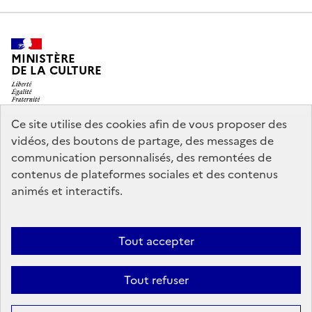
MINISTÈRE
DE LA CULTURE
Ce site utilise des cookies afin de vous proposer des
vidéos, des boutons de partage, des messages de
legifrance.gouv.fr
info.gouv.fr
communication personnalisés, des remontées de
contenus de plateformes sociales et des contenus
service-public.gouv.fr
data.gouv.fr
animés et interactifs.
Nous contacter
Mentions légales
Accessibilité : partiellement
Tout accepter
conforme
Politique d’utilisation des témoins de connexion
Tout refuser
(cookies)
Sauf mention contraire, tous les contenus de ce site sont sous
licence