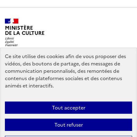
MINISTÈRE
DE LA CULTURE
Ce site utilise des cookies afin de vous proposer des
vidéos, des boutons de partage, des messages de
legifrance.gouv.fr
info.gouv.fr
communication personnalisés, des remontées de
contenus de plateformes sociales et des contenus
service-public.gouv.fr
data.gouv.fr
animés et interactifs.
Nous contacter
Mentions légales
Accessibilité : partiellement
Tout accepter
conforme
Politique d’utilisation des témoins de connexion
Tout refuser
(cookies)