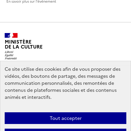
En savoir plus sur l'événement
MINISTÈRE
DE LA CULTURE
Ce site utilise des cookies afin de vous proposer des
vidéos, des boutons de partage, des messages de
legifrance.gouv.fr
info.gouv.fr
communication personnalisés, des remontées de
contenus de plateformes sociales et des contenus
service-public.gouv.fr
data.gouv.fr
animés et interactifs.
Nous contacter
Mentions légales
Accessibilité : partiellement
Tout accepter
conforme
Politique d’utilisation des témoins de connexion