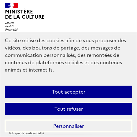
MINISTÈRE
DE LA CULTURE
Ce site utilise des cookies afin de vous proposer des
vidéos, des boutons de partage, des messages de
legifrance.gouv.fr
info.gouv.fr
communication personnalisés, des remontées de
contenus de plateformes sociales et des contenus
service-public.gouv.fr
data.gouv.fr
animés et interactifs.
Nous contacter
Mentions légales
Accessibilité : partiellement
Tout accepter
conforme
Politique d’utilisation des témoins de connexion
Tout refuser
(cookies)
Sauf mention contraire, tous les contenus de ce site sont sous
licence
Personnaliser
etalab-2.0
Politique de confidentialité