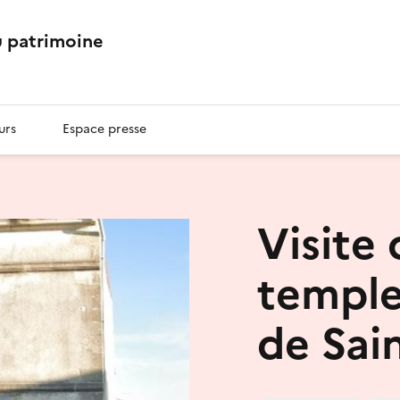
 patrimoine
urs
Espace presse
Visite
templ
de Sai