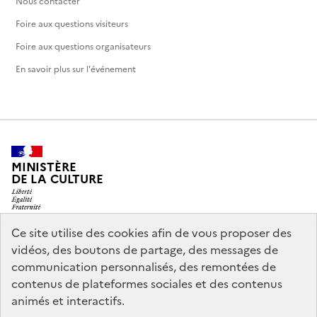
Nous contacter
Foire aux questions visiteurs
Foire aux questions organisateurs
En savoir plus sur l'événement
MINISTÈRE
DE LA CULTURE
Ce site utilise des cookies afin de vous proposer des
vidéos, des boutons de partage, des messages de
legifrance.gouv.fr
info.gouv.fr
communication personnalisés, des remontées de
contenus de plateformes sociales et des contenus
service-public.gouv.fr
data.gouv.fr
animés et interactifs.