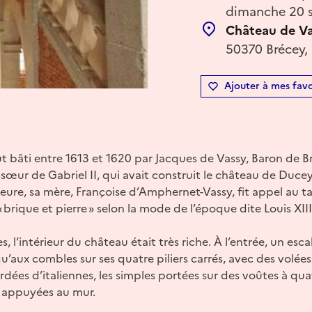
dimanche 20 s
Château de V
50370 Brécey,
Ajouter à mes favo
t bâti entre 1613 et 1620 par Jacques de Vassy, Baron de 
œur de Gabriel II, qui avait construit le château de Duc
eure, sa mère, Françoise d’Amphernet-Vassy, fit appel au ta
« brique et pierre » selon la mode de l’époque dite Louis XII
, l’intérieur du château était très riche. À l’entrée, un esca
qu’aux combles sur ses quatre piliers carrés, avec des volée
rdées d’italiennes, les simples portées sur des voûtes à qua
es appuyées au mur.