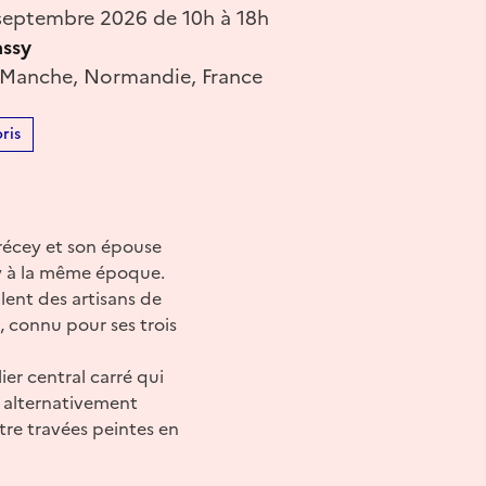
eptembre 2026 de 10h à 18h
assy
 Manche, Normandie, France
ris
Brécey et son épouse
ey à la même époque.
lent des artisans de
I, connu pour ses trois
lier central carré qui
s alternativement
tre travées peintes en