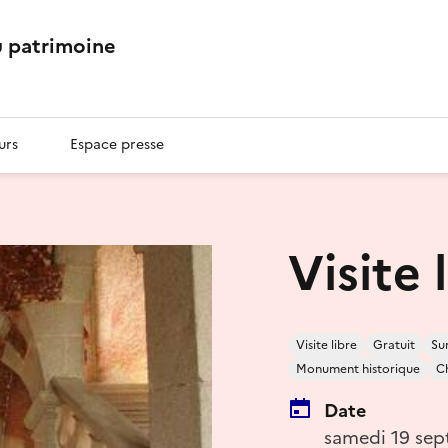
 patrimoine
urs
Espace presse
Visite 
Visite libre
Gratuit
Su
Monument historique
Ch
Date
samedi 19 sep