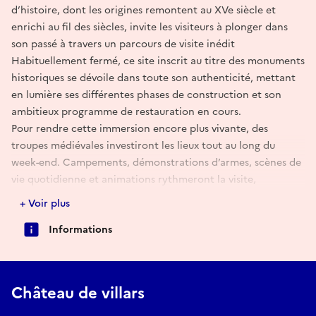
d’histoire, dont les origines remontent au XVe siècle et
enrichi au fil des siècles, invite les visiteurs à plonger dans
son passé à travers un parcours de visite inédit
Habituellement fermé, ce site inscrit au titre des monuments
historiques se dévoile dans toute son authenticité, mettant
en lumière ses différentes phases de construction et son
ambitieux programme de restauration en cours.
Pour rendre cette immersion encore plus vivante, des
troupes médiévales investiront les lieux tout au long du
week-end. Campements, démonstrations d’armes, scènes de
vie quotidienne et animations rythmeront la visite,
transportant petits et grands à l’époque des chevaliers. Les
+ Voir plus
visiteurs pourront ainsi découvrir l’univers médiéval de
Informations
manière ludique et interactive, au cœur même d’un site
patrimonial exceptionnel.
Entre patrimoine architectural, reconstitution historique et
animations pour toute la famille, cette ouverture
Château de villars
exceptionnelle promet une expérience unique, mêlant
culture, spectacle et transmission du patrimoine.