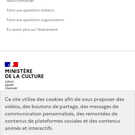
Nous contacter
Foire aux questions visiteurs
Foire aux questions organisateurs
En savoir plus sur l'événement
MINISTÈRE
DE LA CULTURE
Ce site utilise des cookies afin de vous proposer des
vidéos, des boutons de partage, des messages de
legifrance.gouv.fr
info.gouv.fr
communication personnalisés, des remontées de
contenus de plateformes sociales et des contenus
service-public.gouv.fr
data.gouv.fr
animés et interactifs.