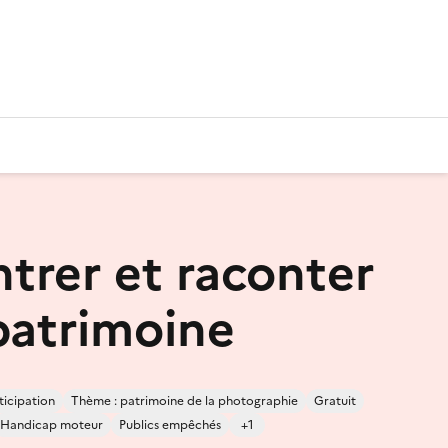
trer et raconter
patrimoine
ticipation
Thème : patrimoine de la photographie
Gratuit
Handicap moteur
Publics empêchés
+1