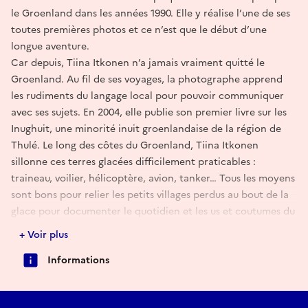
le Groenland dans les années 1990. Elle y réalise l’une de ses
toutes premières photos et ce n’est que le début d’une
longue aventure.
Car depuis, Tiina Itkonen n’a jamais vraiment quitté le
Groenland. Au fil de ses voyages, la photographe apprend
les rudiments du langage local pour pouvoir communiquer
avec ses sujets. En 2004, elle publie son premier livre sur les
Inughuit, une minorité inuit groenlandaise de la région de
Thulé. Le long des côtes du Groenland, Tiina Itkonen
sillonne ces terres glacées difficilement praticables :
traineau, voilier, hélicoptère, avion, tanker… Tous les moyens
sont bons pour relier les petits villages perdus au bout de la
glace pour documenter le quotidien et les us et coutumes du
peuple groenlandais.
+ Voir plus
Dans le sillage de ce travail qui lui vaut une reconnaissance
Informations
internationale, la photographe poursuit encore ses projets
autour de l’Arctique, en se concentrant un peu plus sur ces
paysages changeant au gré du réchauffement climatique et