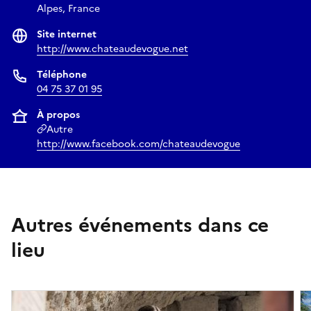
pétille et chante au fil de l’avancée du bateau et des silences.
Alpes, France
Silences troublés par les explosions des glaciers qui, sous la
Site internet
chaleur, crachent des icebergs.
http://www.chateaudevogue.net
Téléphone
04 75 37 01 95
À propos
Autre
http://www.facebook.com/chateaudevogue
Autres événements dans ce
lieu