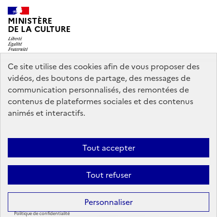
MINISTÈRE
DE LA CULTURE
Ce site utilise des cookies afin de vous proposer des
vidéos, des boutons de partage, des messages de
legifrance.gouv.fr
info.gouv.fr
communication personnalisés, des remontées de
contenus de plateformes sociales et des contenus
service-public.gouv.fr
data.gouv.fr
animés et interactifs.
Nous contacter
Mentions légales
Accessibilité : partiellement
Tout accepter
conforme
Politique d’utilisation des témoins de connexion
Tout refuser
(cookies)
Sauf mention contraire, tous les contenus de ce site sont sous
licence
Personnaliser
etalab-2.0
Politique de confidentialité