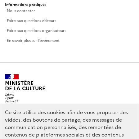
Informations pratiques
Nous contacter
Foire aux questions visiteurs
Foire aux questions organisateurs
En savoir plus sur l'événement
MINISTÈRE
DE LA CULTURE
Ce site utilise des cookies afin de vous proposer des
vidéos, des boutons de partage, des messages de
legifrance.gouv.fr
info.gouv.fr
communication personnalisés, des remontées de
contenus de plateformes sociales et des contenus
service-public.gouv.fr
data.gouv.fr