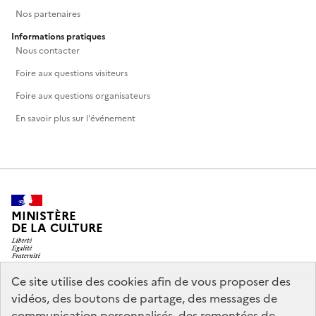
Nos partenaires
Informations pratiques
Nous contacter
Foire aux questions visiteurs
Foire aux questions organisateurs
En savoir plus sur l'événement
MINISTÈRE
DE LA CULTURE
Ce site utilise des cookies afin de vous proposer des
vidéos, des boutons de partage, des messages de
legifrance.gouv.fr
info.gouv.fr
communication personnalisés, des remontées de