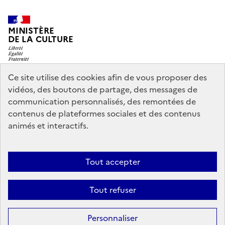
MINISTÈRE
DE LA CULTURE
Ce site utilise des cookies afin de vous proposer des
vidéos, des boutons de partage, des messages de
legifrance.gouv.fr
info.gouv.fr
communication personnalisés, des remontées de
contenus de plateformes sociales et des contenus
service-public.gouv.fr
data.gouv.fr
animés et interactifs.
Nous contacter
Mentions légales
Accessibilité : partiellement
Tout accepter
conforme
Politique d’utilisation des témoins de connexion
Tout refuser
(cookies)
Sauf mention contraire, tous les contenus de ce site sont sous
licence
Personnaliser
etalab-2.0