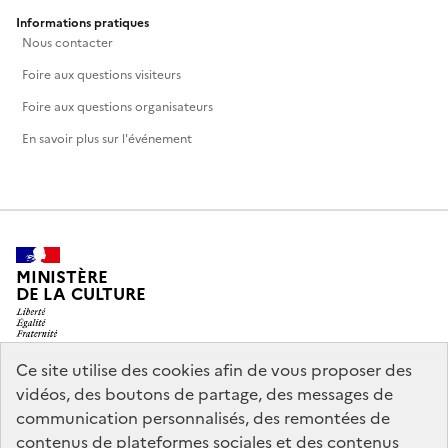
Informations pratiques
Nous contacter
Foire aux questions visiteurs
Foire aux questions organisateurs
En savoir plus sur l'événement
MINISTÈRE
DE LA CULTURE
Ce site utilise des cookies afin de vous proposer des
vidéos, des boutons de partage, des messages de
legifrance.gouv.fr
info.gouv.fr
communication personnalisés, des remontées de
contenus de plateformes sociales et des contenus
service-public.gouv.fr
data.gouv.fr