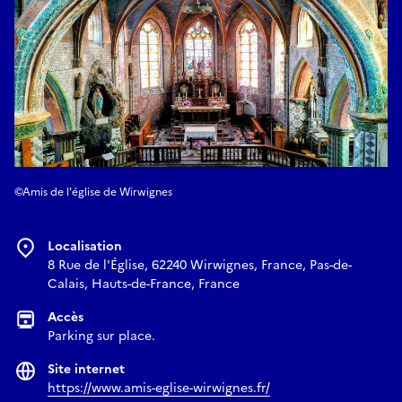
©Amis de l'église de Wirwignes
Localisation
8 Rue de l'Église, 62240 Wirwignes, France, Pas-de-
Calais, Hauts-de-France, France
Accès
Parking sur place.
Site internet
https://www.amis-eglise-wirwignes.fr/