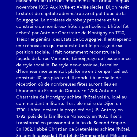
classement au titre des monuments historiques depuis
novembre 1995. Aux XVIIe et XVIIIe siècles, Dijon revêt
le statut de capitale administrative et politique de la
Bourgogne. La noblesse de robe y prospère et fait
construire de nombreux hôtels particuliers. L'hôtel fut
acheté par Antoine Chartraire de Montigny en 1740,
Trésorier général des États de Bourgogne. Il entreprend
une rénovation qui manifeste tout le prestige de sa
position sociale. Il fait notamment reconstruire la
façade de la rue Vannerie, témoignage de l’exubérance
de style rocaille. De style néo-classique, l’escalier
d'honneur monumental, plafonné en trompe l’œil est
construit 40 ans plus tard. Il conduit à une salle de
réception où de nombreuses fêtes auront lieu en
l’honneur du Prince de Condé. En 1783, Antoine
Chartraire de Montigny achète l'hôtel voisin, loué au
commandant militaire. Il est élu maire de Dijon en
1790. L'hôtel devient la propriété de J.-B. Antony en
1792, puis de la famille de Nansouty en 1803. Il sera
transformé en pensionnat à la fin du Second Empire.
En 1882, l'abbé Christian de Bretenières achète l'hôtel.
Sa famille possédait l'hôtel du Commandant Militaire