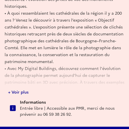
historiques.
• À quoi ressemblaient les cathédrales de la région il y a 200
ans ? Venez le découvrir à travers l’exposition « Objectif
cathédrales ». L’exposition présente une sélection de clichés
historiques retraçant près de deux siècles de documentation
photographique des cathédrales de Bourgogne–Franche-
Comté. Elle met en lumière le rôle de la photographie dans
la connaissance, la conservation et la restauration du
patrimoine monumental.
• Avec My Digital Buildings, découvrez comment l'évolution
de la photographie permet aujourd'hui de capturer le
patrimoine bâti en 3D avec précision. À travers des exemples
concrets, des démonstrations et des échanges, apprenez-en
+ Voir plus
plus sur la photogrammétrie, le scan laser, le lidar ou encore
Informations
la numérisation aérienne.
Entrée libre | Accessible aux PMR, merci de nous
prévenir au 06 59 38 26 92.