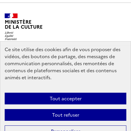
MINISTÈRE
DE LA CULTURE
Ce site utilise des cookies afin de vous proposer des
vidéos, des boutons de partage, des messages de
legifrance.gouv.fr
info.gouv.fr
communication personnalisés, des remontées de
contenus de plateformes sociales et des contenus
service-public.gouv.fr
data.gouv.fr
animés et interactifs.
Nous contacter
Mentions légales
Accessibilité : partiellement
Tout accepter
conforme
Politique d’utilisation des témoins de connexion
Tout refuser
(cookies)
Sauf mention contraire, tous les contenus de ce site sont sous
licence