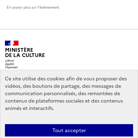
En savoir plus sur l'événement
MINISTÈRE
DE LA CULTURE
Ce site utilise des cookies afin de vous proposer des
vidéos, des boutons de partage, des messages de
legifrance.gouv.fr
info.gouv.fr
communication personnalisés, des remontées de
contenus de plateformes sociales et des contenus
service-public.gouv.fr
data.gouv.fr
animés et interactifs.
Nous contacter
Mentions légales
Accessibilité : partiellement
Tout accepter