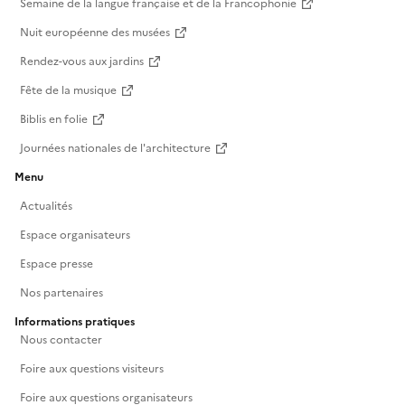
Semaine de la langue française et de la Francophonie
chinois en forêt de Fontainebleau"2. Le
Nuit européenne des musées
développement architectural et économique de la
ville de Fontainebleau au XVIIIe (à partir de
Rendez-vous aux jardins
16h30)Josette Ripoll : "Les hôtels particuliers de
Fête de la musique
Fontainebleau"Frédéric Viey : "Les porcelainiers de
Biblis en folie
Fontainebleau" • CONFÉRENCESamedi 26
septembre – 15h (durée 2h)Entrée libre – tout
Journées nationales de l'architecture
public« Marie-Antoinette, une reine mélomane à
Menu
Fontainebleau », par M. Patrick Daguenet, historien
Actualités
et auteur de l’ouvrage "Les séjours de Marie-
Antoinette à Fontainebleau", 1770-1786.Une séance
Espace organisateurs
dédicace sera proposée à l’issue de la conférence.
Espace presse
Nos partenaires
Informations pratiques
Nous contacter
Foire aux questions visiteurs
Foire aux questions organisateurs