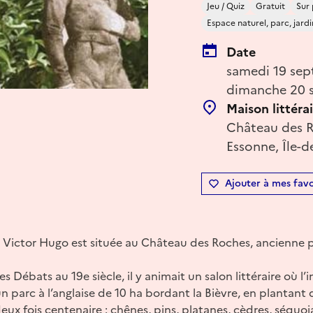
Jeu / Quiz
Gratuit
Sur 
Espace naturel, parc, jardi
Date
samedi 19 sep
dimanche 20 
Maison littéra
Château des R
Essonne, Île-d
Ajouter à mes favo
e Victor Hugo est située au Château des Roches, ancienne p
 Débats au 19e siècle, il y animait un salon littéraire où l’inv
 un parc à l’anglaise de 10 ha bordant la Bièvre, en plantan
eux fois centenaire : chênes, pins, platanes, cèdres, séquo