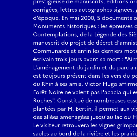
prestigieuse de manuscrits, éditions ori
corrigées, lettres autographes signées,
d'époque. En mai 2000, 5 documents ont
Monuments historiques : les épreuves c
Contemplations, de la Légende des Sièc
manuscrit du projet de décret d'amnist
Communards et enfin les derniers mots 
écrivain trois jours avant sa mort : "Aime
L'aménagement du jardin et du parc a r
est toujours présent dans les vers du p
du Rhin à ses amis, Victor Hugo affirme 
Forêt Noire ne valent pas l'acacia qui e
Roches". Constitué de nombreuses esse
plantées par M. Bertin, il permet aux vis
des allées aménagées jusqu'au lac où 
Le visiteur retrouvera les vignes grimpan
saules au bord de la rivière et les prair