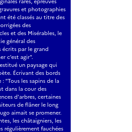
ginales rares, épreuves
 gravures et photographies
 été classés au titre des
orrigées des
les et des Misérables, le
ie général des
écrits par le grand
r c'est agir".
estitué un paysage qui
oète. Écrivant des bords
: "Tous les sapins de la
st dans la cour des
nces d'arbres, certaines
iteurs de flâner le long
Hugo aimait se promener.
tes, les châtaigniers, les
ies régulièrement fauchées