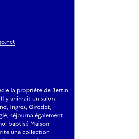
go.net
cle la propriété de Bertin
 Il y animait un salon
nd, Ingres, Girodet,
légié, séjourna également
hui baptisé Maison
rite une collection