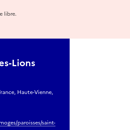
e libre.
es-Lions
France, Haute-Vienne,
moges/paroisses/saint-