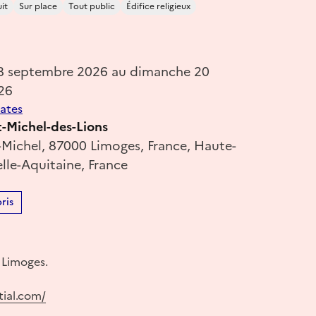
it
Sur place
Tout public
Édifice religieux
18 septembre 2026 au dimanche 20
26
dates
t-Michel-des-Lions
-Michel, 87000 Limoges, France, Haute-
lle-Aquitaine, France
ris
 Limoges.
tial.com/