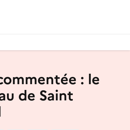
 commentée : le
u de Saint
l