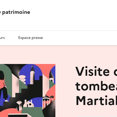
 patrimoine
urs
Espace presse
Visite
tombea
Martia