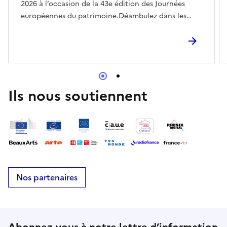
2026 à l’occasion de la 43e édition des Journées
européennes du patrimoine.​Déambulez dans les
salles de l’Hôtel des Menus-Plaisirs, aujourd’hui
studios de répétition du Centre de musique baroque
de Versailles, et profitez de la proximité
exceptionnelle avec les instruments d’époque, les
décors, les marionnettes et les costumes d’opéra
exposés pour l’occasion !
Ils nous soutiennent
Nos partenaires