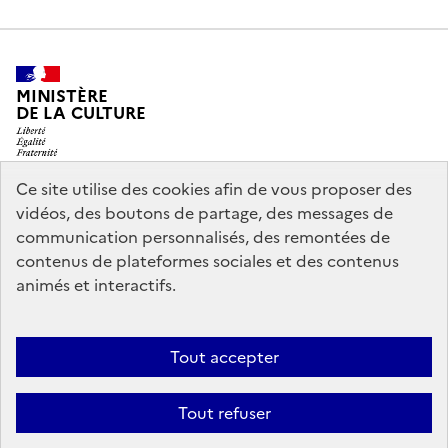
MINISTÈRE
DE LA CULTURE
Ce site utilise des cookies afin de vous proposer des
vidéos, des boutons de partage, des messages de
legifrance.gouv.fr
info.gouv.fr
communication personnalisés, des remontées de
contenus de plateformes sociales et des contenus
service-public.gouv.fr
data.gouv.fr
animés et interactifs.
Nous contacter
Mentions légales
Accessibilité : partiellement
Tout accepter
conforme
Politique d’utilisation des témoins de connexion
Tout refuser
(cookies)