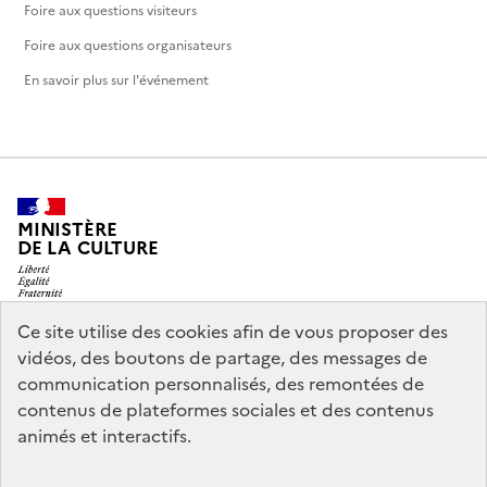
Foire aux questions visiteurs
Foire aux questions organisateurs
En savoir plus sur l'événement
MINISTÈRE
DE LA CULTURE
Ce site utilise des cookies afin de vous proposer des
vidéos, des boutons de partage, des messages de
legifrance.gouv.fr
info.gouv.fr
communication personnalisés, des remontées de
contenus de plateformes sociales et des contenus
service-public.gouv.fr
data.gouv.fr
animés et interactifs.