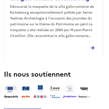
Découvrez la maquette de la villa gallo-romaine de
Richebourg exceptionnellement prêtée par Seine-
Yvelines Archéologie à l'occasion des journées du
patrimoine sur le thème du Patrimoine en péril.La
maquette a été réalisée en 2004 par M.Jean-Pierre
Chatillon. Elle reconstitue la villa gallo-romaine
découverte en 1987 par M. Jean-Claude Chatain,
président du Club Histoire et Archéologie de
Richebourg.À partir de 1994, les fouilles menées sous
la direction de l'archéologue Yvan Barrat ont permis
de se faire une idée précise de l'organisation des
bâtiments et du jardin et de restituer à travers cette
Ils nous soutiennent
maquette un programme architectural d'envergure
datant du Ier siècle de notre ère.Cet ensemble
comprend:- Une vaste résidence bordée en façade
d'une galerie à colonnades et agrémetée de
pavillons de bain faisant face, au delà d'un jardin
arboré, à un important bâtiment agricole surmonté