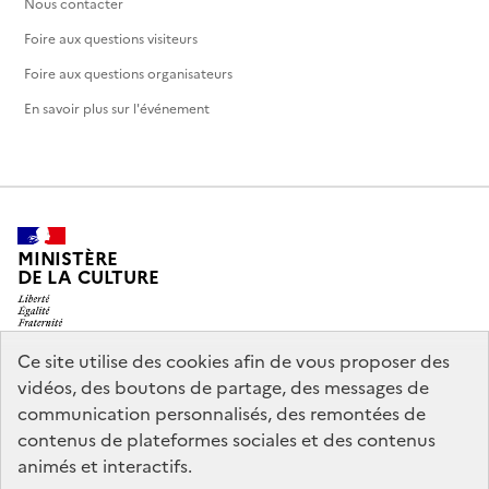
Nous contacter
Foire aux questions visiteurs
Foire aux questions organisateurs
En savoir plus sur l'événement
MINISTÈRE
DE LA CULTURE
Ce site utilise des cookies afin de vous proposer des
vidéos, des boutons de partage, des messages de
legifrance.gouv.fr
info.gouv.fr
communication personnalisés, des remontées de
contenus de plateformes sociales et des contenus
service-public.gouv.fr
data.gouv.fr
animés et interactifs.