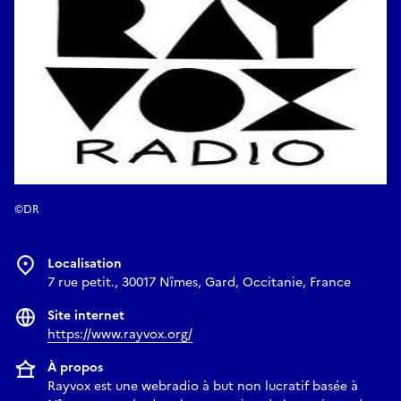
©DR
Localisation
7 rue petit., 30017 Nîmes, Gard, Occitanie, France
Site internet
https://www.rayvox.org/
À propos
Rayvox est une webradio à but non lucratif basée à