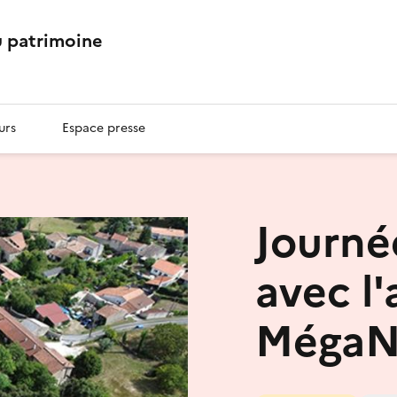
 patrimoine
urs
Espace presse
Journé
avec l'
MégaN