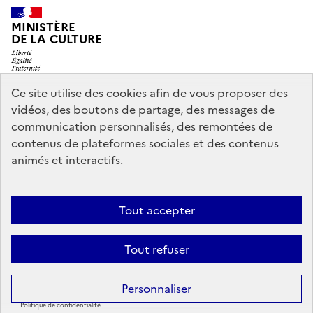
MINISTÈRE
DE LA CULTURE
Ce site utilise des cookies afin de vous proposer des
vidéos, des boutons de partage, des messages de
legifrance.gouv.fr
info.gouv.fr
communication personnalisés, des remontées de
contenus de plateformes sociales et des contenus
service-public.gouv.fr
data.gouv.fr
animés et interactifs.
Nous contacter
Mentions légales
Accessibilité : partiellement
Tout accepter
conforme
Politique d’utilisation des témoins de connexion
Tout refuser
(cookies)
Sauf mention contraire, tous les contenus de ce site sont sous
licence
Personnaliser
etalab-2.0
Politique de confidentialité