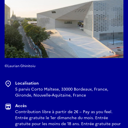
©Laurian Ghinitoiu
Localisation
5 parvis Corto Maltese, 33000 Bordeaux, France,
Gironde, Nouvelle-Aquitaine, France
Accès
Contribution libre à partir de 2€ – Pay as you feel.
Entrée gratuite le 1er dimanche du mois. Entrée
gratuite pour les moins de 18 ans. Entrée gratuite pour