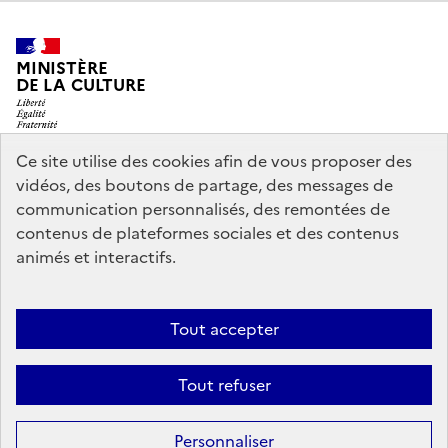
MINISTÈRE
DE LA CULTURE
Ce site utilise des cookies afin de vous proposer des
vidéos, des boutons de partage, des messages de
legifrance.gouv.fr
info.gouv.fr
communication personnalisés, des remontées de
contenus de plateformes sociales et des contenus
service-public.gouv.fr
data.gouv.fr
animés et interactifs.
Nous contacter
Mentions légales
Accessibilité : partiellement
Tout accepter
conforme
Politique d’utilisation des témoins de connexion
Tout refuser
(cookies)
Sauf mention contraire, tous les contenus de ce site sont sous
licence
Personnaliser