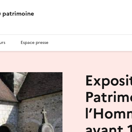
 patrimoine
urs
Espace presse
Exposit
Patrim
l’Homm
avant 