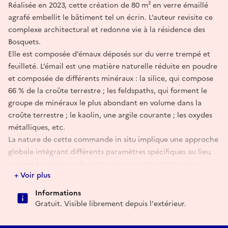
Réalisée en 2023, cette création de 80 m² en verre émaillé
agrafé embellit le bâtiment tel un écrin. L’auteur revisite ce
complexe architectural et redonne vie à la résidence des
Bosquets.
Elle est composée d’émaux déposés sur du verre trempé et
feuilleté. L’émail est une matière naturelle réduite en poudre
et composée de différents minéraux : la silice, qui compose
66 % de la croûte terrestre ; les feldspaths, qui forment le
groupe de minéraux le plus abondant en volume dans la
croûte terrestre ; le kaolin, une argile courante ; les oxydes
métalliques, etc.
La nature de cette commande in situ implique une approche
globale intégrant différents paramètres spécifiques au lieu,
comme la présence de verticales qui contrastent avec
+ Voir plus
l'horizontalité et font écho aux espaces verts environnants.
👉 Elle crée un espace poétique, enchanteur, qui évolue de
Informations
l’imaginaire de chacun.
Gratuit. Visible librement depuis l'extérieur.
🎯À l'occasion de la 43e édition des Journées européennes
du patrimoine, l'artiste peintre
Guillaume Bottazzi
, pionnier