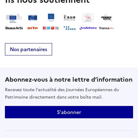
Le public est invité à se promener en regardant ces œuvres
pour voir s'il reçoit sa dose de bien-être.
🔗
Site officiel de Guillaume Bottazzi
Nos partenaires
Abonnez-vous à notre lettre d’information
Recevez toute l’actualité des Journées Européennes du
Patrimoine directement dans votre boîte mail.
S'abonner