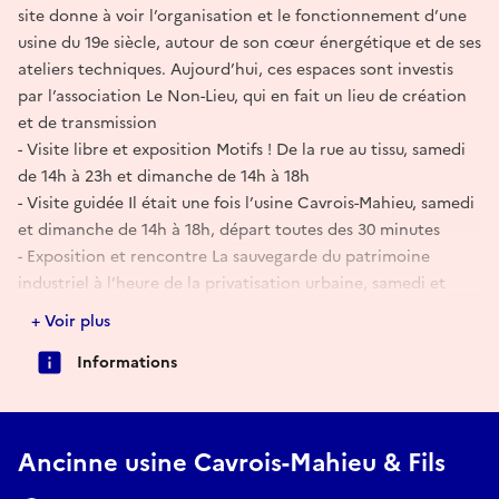
site donne à voir l’organisation et le fonctionnement d’une
usine du 19e siècle, autour de son cœur énergétique et de ses
ateliers techniques. Aujourd’hui, ces espaces sont investis
par l’association Le Non-Lieu, qui en fait un lieu de création
et de transmission
- Visite libre et exposition Motifs ! De la rue au tissu, samedi
de 14h à 23h et dimanche de 14h à 18h
- Visite guidée Il était une fois l’usine Cavrois-Mahieu, samedi
et dimanche de 14h à 18h, départ toutes des 30 minutes
- Exposition et rencontre La sauvegarde du patrimoine
industriel à l’heure de la privatisation urbaine, samedi et
dimanche en continu
+ Voir plus
- Table ronde sur le thème du patrimoine en danger, samedi
Informations
à 16h
E-mail
Ancinne usine Cavrois-Mahieu & Fils
contact@non-lieu.fr