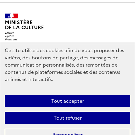
MINISTÈRE
DE LA CULTURE
Ce site utilise des cookies afin de vous proposer des
vidéos, des boutons de partage, des messages de
legifrance.gouv.fr
info.gouv.fr
communication personnalisés, des remontées de
contenus de plateformes sociales et des contenus
service-public.gouv.fr
data.gouv.fr
animés et interactifs.
Nous contacter
Mentions légales
Accessibilité : partiellement
Tout accepter
conforme
Politique d’utilisation des témoins de connexion
Tout refuser
(cookies)
Sauf mention contraire, tous les contenus de ce site sont sous
licence
Personnaliser