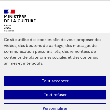
MINISTÈRE
DE LA CULTURE
Ce site utilise des cookies afin de vous proposer des
vidéos, des boutons de partage, des messages de
legifrance.gouv.fr
info.gouv.fr
communication personnalisés, des remontées de
contenus de plateformes sociales et des contenus
service-public.gouv.fr
data.gouv.fr
animés et interactifs.
Nous contacter
Mentions légales
Accessibilité : partiellement
Tout accepter
conforme
Politique d’utilisation des témoins de connexion
Tout refuser
(cookies)
Sauf mention contraire, tous les contenus de ce site sont sous
licence
Personnaliser