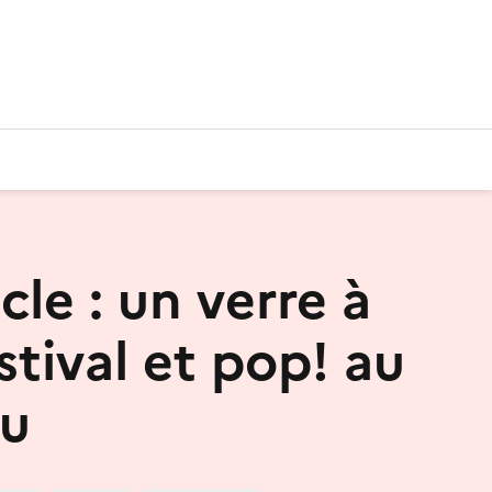
le : un verre à
estival et pop! au
au