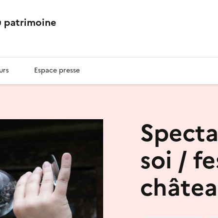
 patrimoine
urs
Espace presse
Spectac
soi / f
châte