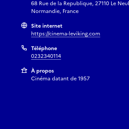
68 Rue de la Republique, 27110 Le Neub
soi, spectacle surpren
Normandie, France
su tisser sa toile. »
sceneweb
Site internet
https://cinema-leviking.com
Texte
Claire Barrabès
Mise en scène
Pascal 
Téléphone
Avec
Claire Barrabès (
Composition
Benjamin
0232340114
Collectif sur le pont
(C
À propos
et pop! au château - L
Cinéma datant de 1957
Vendredi 18 septembr
Durée :
60 minutes
— Cour du cinéma Le 
en savoir plus
Réserver