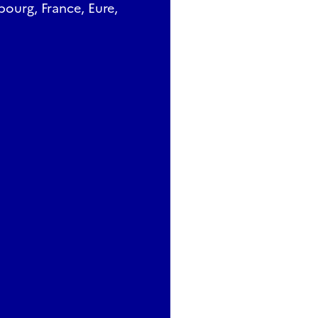
ourg, France, Eure,
ant, audacieux […], entre un monde qui meurt et un autre qui
Neyron
jeu) et Benjamin Pras (piano)
 Pras
alvados)
e Neubourg festival
e à 20h
Viking