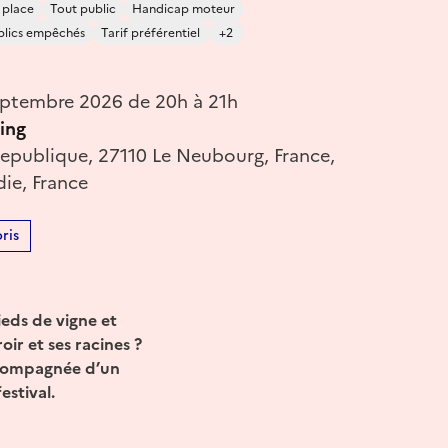
 place
Tout public
Handicap moteur
blics empêchés
Tarif préférentiel
+2
eptembre 2026 de 20h à 21h
ing
Republique, 27110 Le Neubourg, France,
ie, France
ris
ieds de vigne et
ir et ses racines ?
 accompagnée d’un
estival.