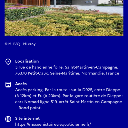
© MHVQ – MLeroy
Localisation
3 rue de l'ancienne foire, Saint-Martin-en-Campagne,
76370 Petit-Caux, Seine-Maritime, Normandie, France
Accès
Accès parking. Par la route : sur la D925, entre Dieppe
(à 12km) et Eu (à 20km). Par la gare routière de Dieppe :
cars Nomad ligne 519, arrêt Saint-Martin-en-Campagne
– Rond-point.
Site internet
https://museehistoireviequotidienne.fr/