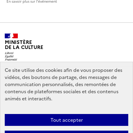
En savoir plus sur l'événement
MINISTÈRE
DE LA CULTURE
Ce site utilise des cookies afin de vous proposer des
vidéos, des boutons de partage, des messages de
legifrance.gouv.fr
info.gouv.fr
communication personnalisés, des remontées de
contenus de plateformes sociales et des contenus
service-public.gouv.fr
data.gouv.fr
animés et interactifs.
Nous contacter
Mentions légales
Accessibilité : partiellement
Tout accepter
conforme
Politique d’utilisation des témoins de connexion