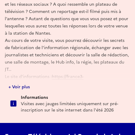
et les réseaux sociaux ? A quoi ressemble un plateau de
télévision ? Comment un reportage est-il filmé puis mis à
l’antenne ? Autant de questions que vous vous posez et pour
lesquelles vous aurez toutes les réponses lors de votre venue
à la station de Nantes.
Au cours de votre visite, vous pourrez découvrir les secrets
de fabrication de l'information régionale, échanger avec les
journalistes et techniciens et découvrir la salle de rédaction,
une salle de montage, le Hub info, la régie, les plateaux du
JT…
Le site d'informations :
https://france3-
regions.franceinfo.fr/pays-de-la-loire/
+ Voir plus
Tous nos contenus sur la plateforme gratuite france.tv :
Informations
https://www.france.tv/france-3/pays-de-la-loire/
Visites avec jauges limitées uniquement sur pré-
inscription sur le site internet dans l'été 2026
Réserver