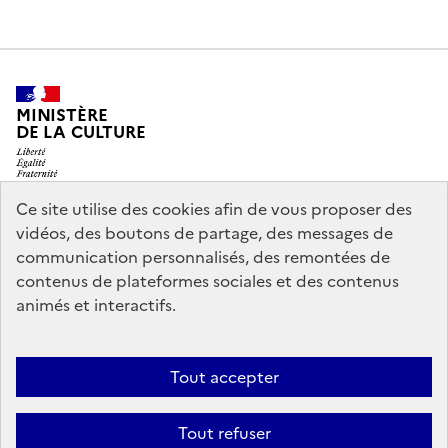
MINISTÈRE
DE LA CULTURE
Ce site utilise des cookies afin de vous proposer des
vidéos, des boutons de partage, des messages de
legifrance.gouv.fr
info.gouv.fr
communication personnalisés, des remontées de
contenus de plateformes sociales et des contenus
service-public.gouv.fr
data.gouv.fr
animés et interactifs.
Nous contacter
Mentions légales
Accessibilité : partiellement
Tout accepter
conforme
Politique d’utilisation des témoins de connexion
Tout refuser
(cookies)