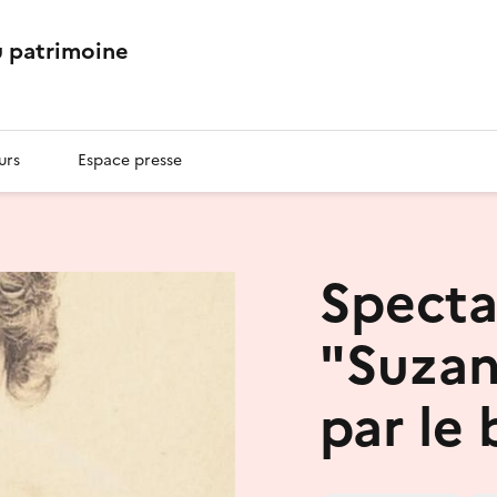
 patrimoine
urs
Espace presse
Specta
"Suzan
par le 