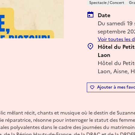
Spectacle / Concert
Gra
Date
Du samedi 19
septembre 20
Voir toutes les 
Hôtel du Petit
Laon
Hôtel du Petit
Laon, Aisne, H
Ajouter à mes favo
ic mêlant récit, chants et musique où le destin de Suzanne
gie réparatrice, résonne pour interroger le statut des femme
ales polyvalentes dans le cadre des journées du matrimoine
, de la Région Hauts-de-France, de la DRAC et de la DRDFE.