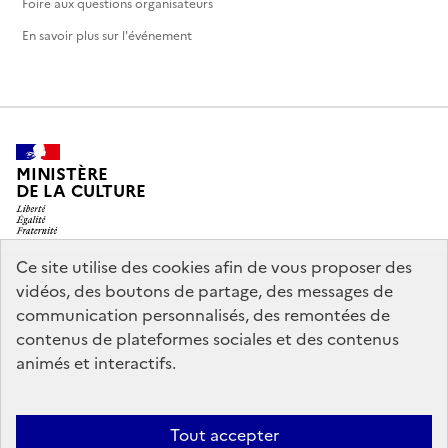
Foire aux questions organisateurs
En savoir plus sur l'événement
MINISTÈRE
DE LA CULTURE
Ce site utilise des cookies afin de vous proposer des
vidéos, des boutons de partage, des messages de
legifrance.gouv.fr
info.gouv.fr
communication personnalisés, des remontées de
contenus de plateformes sociales et des contenus
service-public.gouv.fr
data.gouv.fr
animés et interactifs.
Nous contacter
Mentions légales
Accessibilité : partiellement
Tout accepter