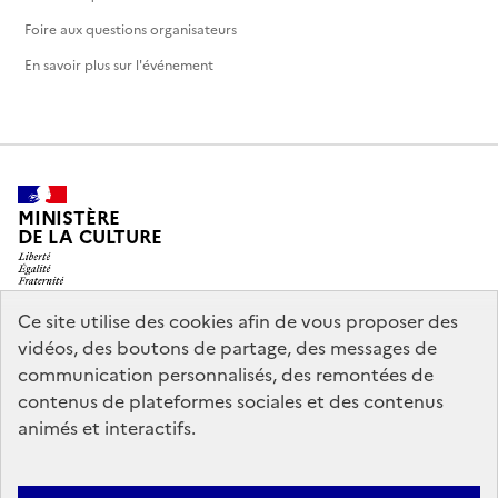
Foire aux questions organisateurs
En savoir plus sur l'événement
MINISTÈRE
DE LA CULTURE
Ce site utilise des cookies afin de vous proposer des
vidéos, des boutons de partage, des messages de
legifrance.gouv.fr
info.gouv.fr
communication personnalisés, des remontées de
contenus de plateformes sociales et des contenus
service-public.gouv.fr
data.gouv.fr
animés et interactifs.
Nous contacter
Mentions légales
Accessibilité : partiellement